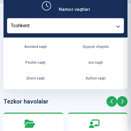
b,
Namoz vaqtlari
ya
ng
Toshkent
i
ha
yo
Bomdod vaqti
Quyosh chiqishi
t
va
Peshin vaqti
Asr vaqti
ke
laj
Shom vaqti
Xufton vaqti
ak
ya
ra
Tezkor havolalar
ta
mi
z”