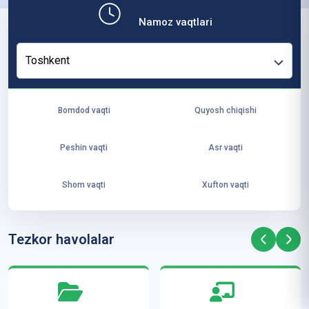
b,
Namoz vaqtlari
ya
ng
Toshkent
i
ha
yo
Bomdod vaqti
Quyosh chiqishi
t
va
Peshin vaqti
Asr vaqti
ke
laj
Shom vaqti
Xufton vaqti
ak
ya
ra
Tezkor havolalar
ta
mi
z”