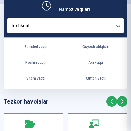
b,
Namoz vaqtlari
ya
ng
Toshkent
i
ha
yo
Bomdod vaqti
Quyosh chiqishi
t
va
Peshin vaqti
Asr vaqti
ke
laj
Shom vaqti
Xufton vaqti
ak
ya
ra
Tezkor havolalar
ta
mi
z”