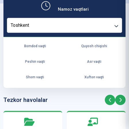
b,
Namoz vaqtlari
ya
ng
Toshkent
i
ha
yo
Bomdod vaqti
Quyosh chiqishi
t
va
Peshin vaqti
Asr vaqti
ke
laj
Shom vaqti
Xufton vaqti
ak
ya
ra
Tezkor havolalar
ta
mi
z”