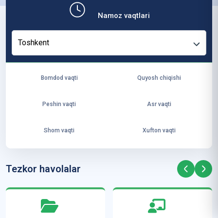
b,
Namoz vaqtlari
ya
ng
Toshkent
i
ha
yo
Bomdod vaqti
Quyosh chiqishi
t
va
Peshin vaqti
Asr vaqti
ke
laj
Shom vaqti
Xufton vaqti
ak
ya
ra
Tezkor havolalar
ta
mi
z”