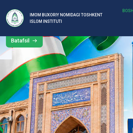
b
BOSH
IMOM BUXORIY NOMIDAGI TOSHKENT
Barcha
ISLOM INSTITUTI
al
yangiliklar
ar
Batafsil
o‘
rt
a
si
d