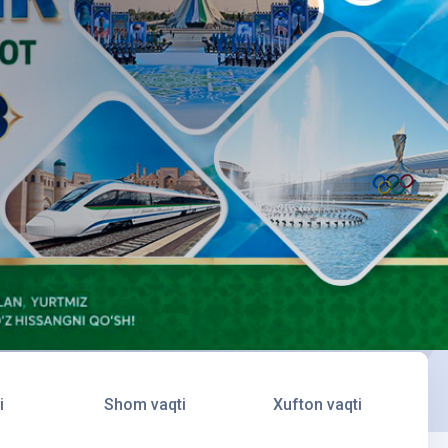
i
Shom vaqti
Xufton vaqti