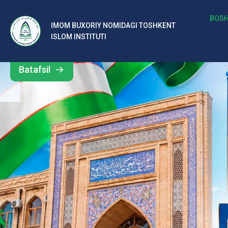
b
BOSH
IMOM BUXORIY NOMIDAGI TOSHKENT
Barcha
ISLOM INSTITUTI
al
yangiliklar
ar
Batafsil
o‘
rt
a
si
d