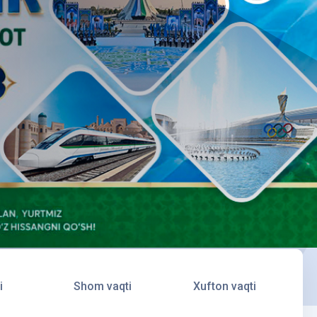
i
Shom vaqti
Xufton vaqti