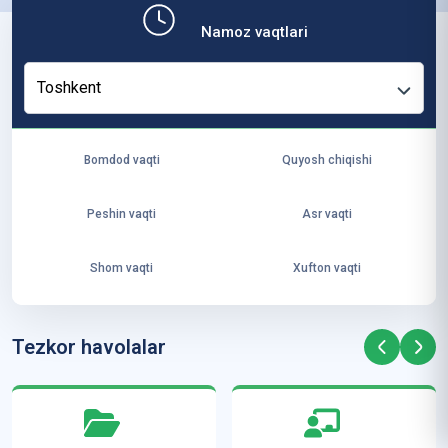
b,
Namoz vaqtlari
ya
ng
Toshkent
i
ha
yo
Bomdod vaqti
Quyosh chiqishi
t
va
Peshin vaqti
Asr vaqti
ke
laj
Shom vaqti
Xufton vaqti
ak
ya
ra
Tezkor havolalar
ta
mi
z”