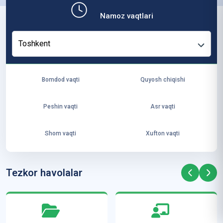
b,
Namoz vaqtlari
ya
ng
Toshkent
i
ha
yo
Bomdod vaqti
Quyosh chiqishi
t
va
Peshin vaqti
Asr vaqti
ke
laj
Shom vaqti
Xufton vaqti
ak
ya
ra
Tezkor havolalar
ta
mi
z”