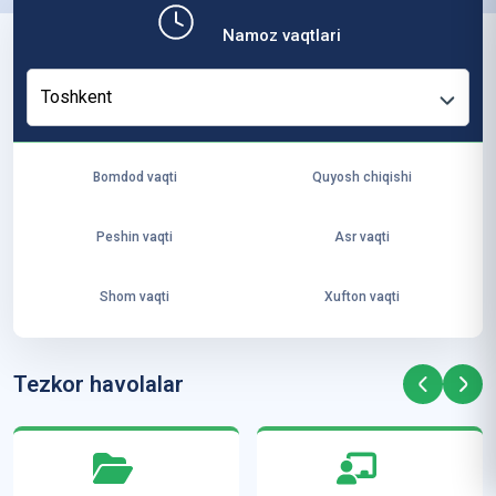
b,
Namoz vaqtlari
ya
ng
Toshkent
i
ha
yo
Bomdod vaqti
Quyosh chiqishi
t
va
Peshin vaqti
Asr vaqti
ke
laj
Shom vaqti
Xufton vaqti
ak
ya
ra
Tezkor havolalar
ta
mi
z”