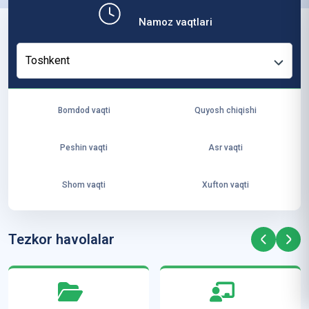
b,
Namoz vaqtlari
ya
ng
Toshkent
i
ha
yo
Bomdod vaqti
Quyosh chiqishi
t
va
Peshin vaqti
Asr vaqti
ke
laj
Shom vaqti
Xufton vaqti
ak
ya
ra
Tezkor havolalar
ta
mi
z”