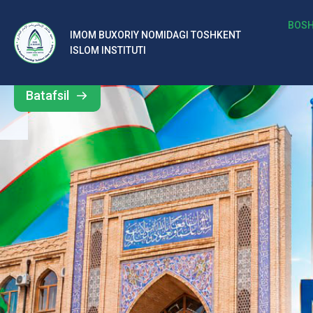
b
BOSH
IMOM BUXORIY NOMIDAGI TOSHKENT
Barcha
ISLOM INSTITUTI
al
yangiliklar
ar
Batafsil
o‘
rt
a
si
d