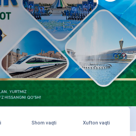
i
Shom vaqti
Xufton vaqti