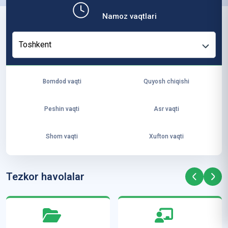
b,
Namoz vaqtlari
ya
ng
Toshkent
i
ha
yo
Bomdod vaqti
Quyosh chiqishi
t
va
Peshin vaqti
Asr vaqti
ke
laj
Shom vaqti
Xufton vaqti
ak
ya
ra
Tezkor havolalar
ta
mi
z”