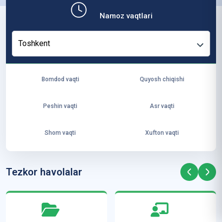
b,
Namoz vaqtlari
ya
ng
Toshkent
i
ha
yo
Bomdod vaqti
Quyosh chiqishi
t
va
Peshin vaqti
Asr vaqti
ke
laj
Shom vaqti
Xufton vaqti
ak
ya
ra
Tezkor havolalar
ta
mi
z”