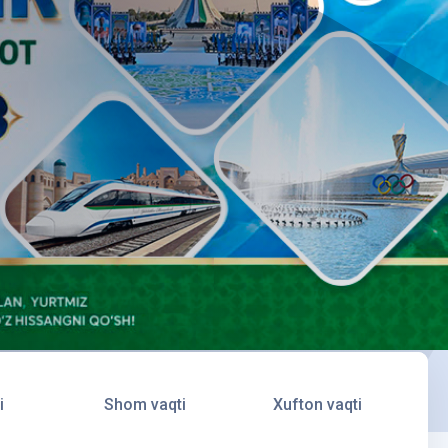
i
Shom vaqti
Xufton vaqti