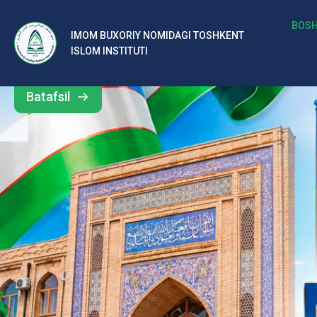
b
BOSH
IMOM BUXORIY NOMIDAGI TOSHKENT
Barcha
ISLOM INSTITUTI
al
yangiliklar
ar
Batafsil
o‘
rt
a
si
d