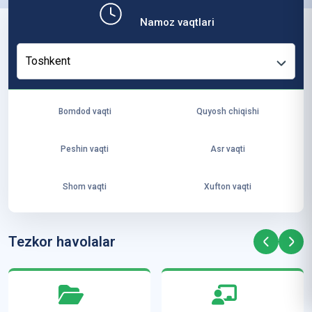
b,
Namoz vaqtlari
ya
ng
Toshkent
i
ha
yo
Bomdod vaqti
Quyosh chiqishi
t
va
Peshin vaqti
Asr vaqti
ke
laj
Shom vaqti
Xufton vaqti
ak
ya
ra
Tezkor havolalar
ta
mi
z”