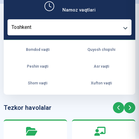
b,
Namoz vaqtlari
ya
ng
Toshkent
i
ha
yo
Bomdod vaqti
Quyosh chiqishi
t
va
Peshin vaqti
Asr vaqti
ke
laj
Shom vaqti
Xufton vaqti
ak
ya
ra
Tezkor havolalar
ta
mi
z”