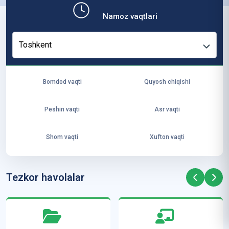
b,
Namoz vaqtlari
ya
ng
Toshkent
i
ha
yo
Bomdod vaqti
Quyosh chiqishi
t
va
Peshin vaqti
Asr vaqti
ke
laj
Shom vaqti
Xufton vaqti
ak
ya
ra
Tezkor havolalar
ta
mi
z”