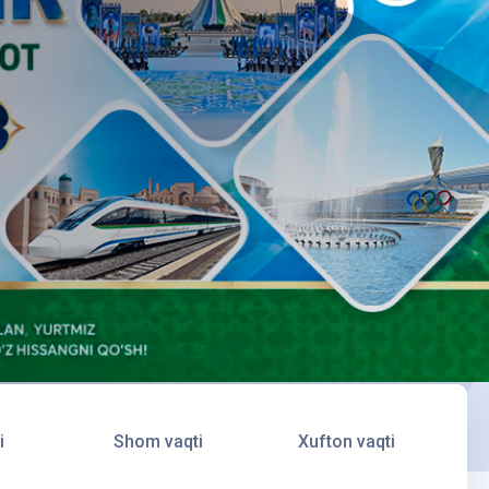
i
Shom vaqti
Xufton vaqti