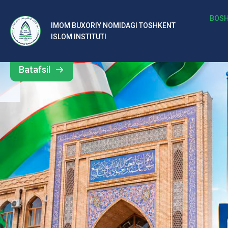
b
BOSH
IMOM BUXORIY NOMIDAGI TOSHKENT
Barcha
ISLOM INSTITUTI
al
yangiliklar
ar
Batafsil
o‘
rt
a
si
d