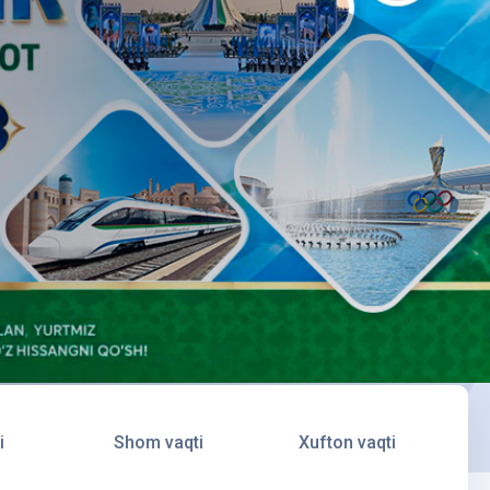
i
Shom vaqti
Xufton vaqti