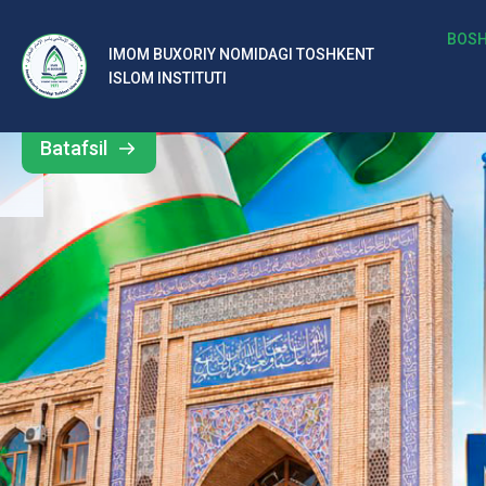
b
BOSH
IMOM BUXORIY NOMIDAGI TOSHKENT
Barcha
ISLOM INSTITUTI
al
yangiliklar
ar
Batafsil
o‘
rt
a
si
d