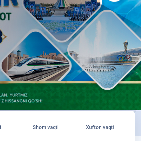
i
Shom vaqti
Xufton vaqti