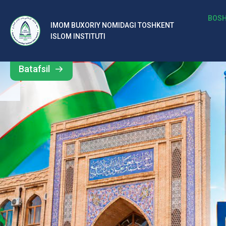
b
BOSH
IMOM BUXORIY NOMIDAGI TOSHKENT
Barcha
ISLOM INSTITUTI
al
yangiliklar
ar
Batafsil
o‘
rt
a
si
d