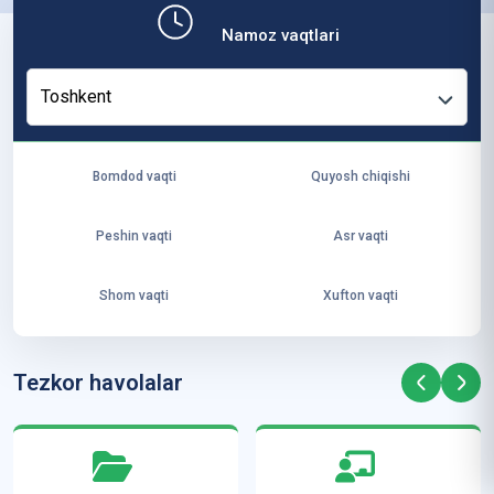
b,
Namoz vaqtlari
ya
ng
Toshkent
i
ha
yo
Bomdod vaqti
Quyosh chiqishi
t
va
Peshin vaqti
Asr vaqti
ke
laj
Shom vaqti
Xufton vaqti
ak
ya
ra
Tezkor havolalar
ta
mi
z”