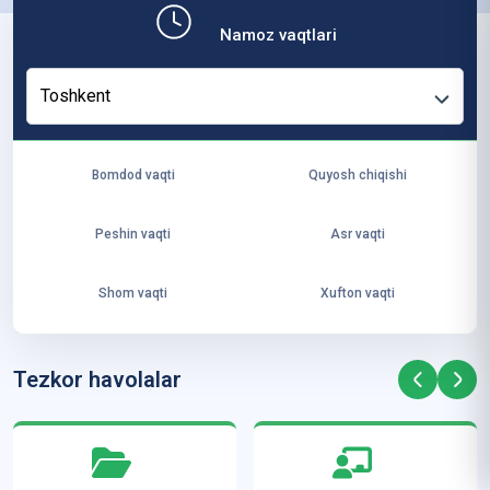
b,
Namoz vaqtlari
ya
ng
Toshkent
i
ha
yo
Bomdod vaqti
Quyosh chiqishi
t
va
Peshin vaqti
Asr vaqti
ke
laj
Shom vaqti
Xufton vaqti
ak
ya
ra
Tezkor havolalar
ta
mi
z”