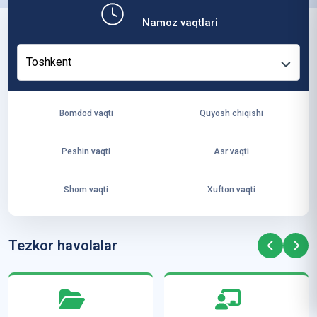
b,
Namoz vaqtlari
ya
ng
Toshkent
i
ha
yo
Bomdod vaqti
Quyosh chiqishi
t
va
Peshin vaqti
Asr vaqti
ke
laj
Shom vaqti
Xufton vaqti
ak
ya
ra
Tezkor havolalar
ta
mi
z”