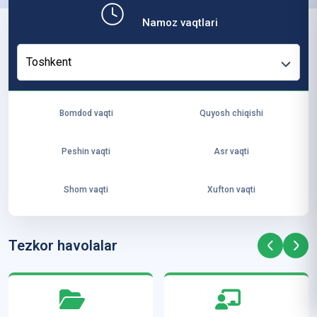
b,
Namoz vaqtlari
ya
ng
Toshkent
i
ha
yo
Bomdod vaqti
Quyosh chiqishi
t
va
Peshin vaqti
Asr vaqti
ke
laj
Shom vaqti
Xufton vaqti
ak
ya
ra
Tezkor havolalar
ta
mi
z”