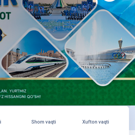
i
Shom vaqti
Xufton vaqti