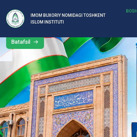
b
BOSH
IMOM BUXORIY NOMIDAGI TOSHKENT
Barcha
ISLOM INSTITUTI
al
yangiliklar
ar
Batafsil
o‘
rt
a
si
d