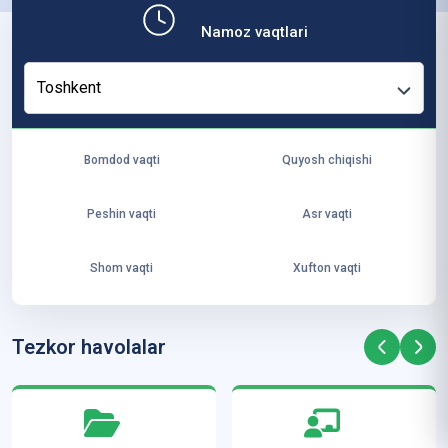
b,
Namoz vaqtlari
ya
ng
Toshkent
i
ha
yo
Bomdod vaqti
Quyosh chiqishi
t
va
Peshin vaqti
Asr vaqti
ke
laj
Shom vaqti
Xufton vaqti
ak
ya
ra
Tezkor havolalar
ta
mi
z”