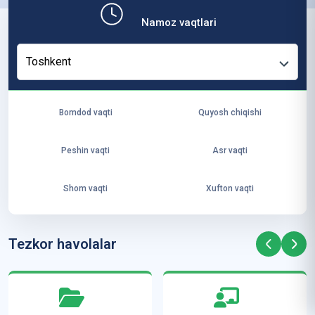
b,
Namoz vaqtlari
ya
ng
Toshkent
i
ha
yo
Bomdod vaqti
Quyosh chiqishi
t
va
Peshin vaqti
Asr vaqti
ke
laj
Shom vaqti
Xufton vaqti
ak
ya
ra
Tezkor havolalar
ta
mi
z”