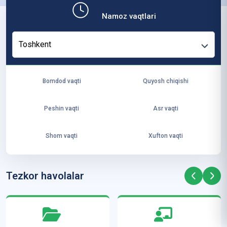
b,
Namoz vaqtlari
ya
ng
Toshkent
i
ha
yo
Bomdod vaqti
Quyosh chiqishi
t
va
Peshin vaqti
Asr vaqti
ke
laj
Shom vaqti
Xufton vaqti
ak
ya
ra
Tezkor havolalar
ta
mi
z”