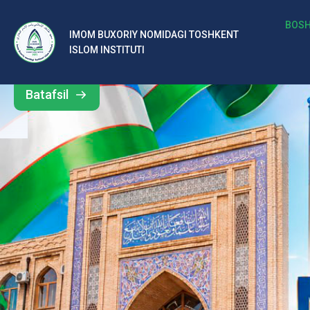
м
BOSH
IMOM BUXORIY NOMIDAGI TOSHKENT
Barcha
ISLOM INSTITUTI
Б
yangiliklar
ух
Batafsil
о
р
и
й
н