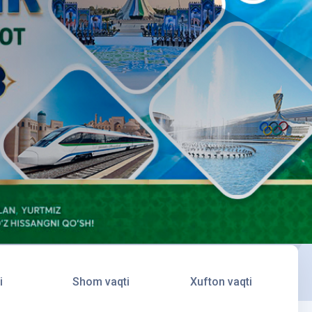
i
Shom vaqti
Xufton vaqti