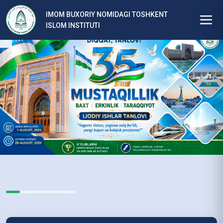
Barcha
ta
yangiliklar
IMOM BUXORIY NOMIDAGI TOSHKENT
si
ISLOM INSTITUTI
Batafsil
da
“Y
ag
on
a
Va
ta
n,
ya
go
na
xa
lq
bo
‘li