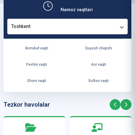
b,
Namoz vaqtlari
ya
ng
Toshkent
i
ha
yo
Bomdod vaqti
Quyosh chiqishi
t
va
Peshin vaqti
Asr vaqti
ke
laj
Shom vaqti
Xufton vaqti
ak
ya
ra
Tezkor havolalar
ta
mi
z”