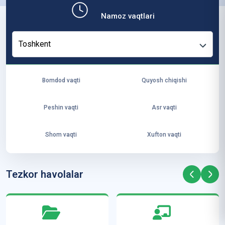
b,
Namoz vaqtlari
ya
ng
Toshkent
i
ha
yo
Bomdod vaqti
Quyosh chiqishi
t
va
Peshin vaqti
Asr vaqti
ke
laj
Shom vaqti
Xufton vaqti
ak
ya
ra
Tezkor havolalar
ta
mi
z”