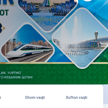
i
Shom vaqti
Xufton vaqti