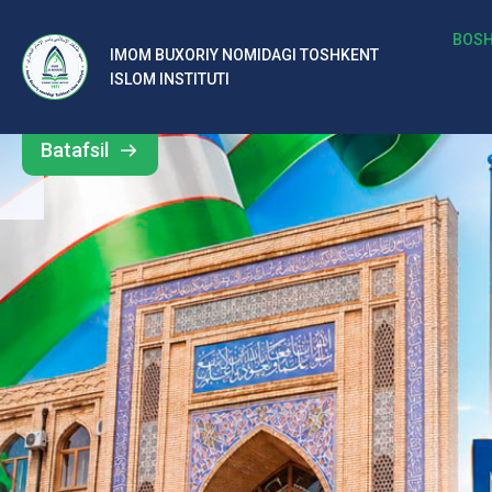
b
BOSH
IMOM BUXORIY NOMIDAGI TOSHKENT
Barcha
ISLOM INSTITUTI
al
yangiliklar
ar
Batafsil
o‘
rt
a
si
d