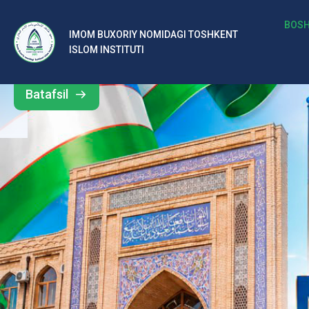
b
BOSH
IMOM BUXORIY NOMIDAGI TOSHKENT
Barcha
ISLOM INSTITUTI
al
yangiliklar
ar
Batafsil
o‘
rt
a
si
d