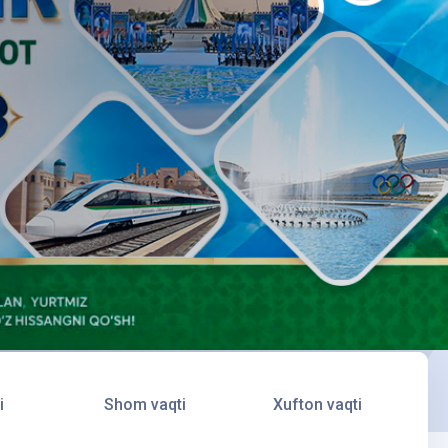
i
Shom vaqti
Xufton vaqti