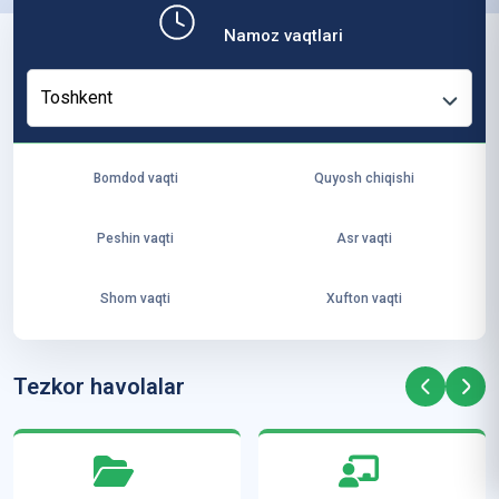
b,
Namoz vaqtlari
ya
ng
Toshkent
i
ha
yo
Bomdod vaqti
Quyosh chiqishi
t
va
Peshin vaqti
Asr vaqti
ke
laj
Shom vaqti
Xufton vaqti
ak
ya
ra
Tezkor havolalar
ta
mi
z”