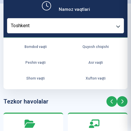
b,
Namoz vaqtlari
ya
ng
Toshkent
i
ha
yo
Bomdod vaqti
Quyosh chiqishi
t
va
Peshin vaqti
Asr vaqti
ke
laj
Shom vaqti
Xufton vaqti
ak
ya
ra
Tezkor havolalar
ta
mi
z”