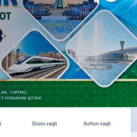
i
Shom vaqti
Xufton vaqti