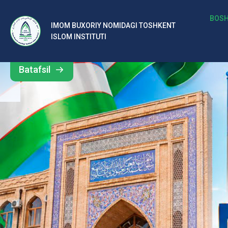
b
BOSH
IMOM BUXORIY NOMIDAGI TOSHKENT
Barcha
ISLOM INSTITUTI
al
yangiliklar
ar
Batafsil
o‘
rt
a
si
d