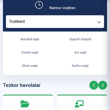
b,
Namoz vaqtlari
ya
ng
Toshkent
i
ha
yo
Bomdod vaqti
Quyosh chiqishi
t
va
Peshin vaqti
Asr vaqti
ke
laj
Shom vaqti
Xufton vaqti
ak
ya
ra
Tezkor havolalar
ta
mi
z”