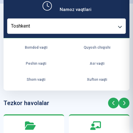
b,
Namoz vaqtlari
ya
ng
Toshkent
i
ha
yo
Bomdod vaqti
Quyosh chiqishi
t
va
Peshin vaqti
Asr vaqti
ke
laj
Shom vaqti
Xufton vaqti
ak
ya
ra
Tezkor havolalar
ta
mi
z”