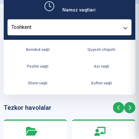
b,
Namoz vaqtlari
ya
ng
Toshkent
i
ha
yo
Bomdod vaqti
Quyosh chiqishi
t
va
Peshin vaqti
Asr vaqti
ke
laj
Shom vaqti
Xufton vaqti
ak
ya
ra
Tezkor havolalar
ta
mi
z”