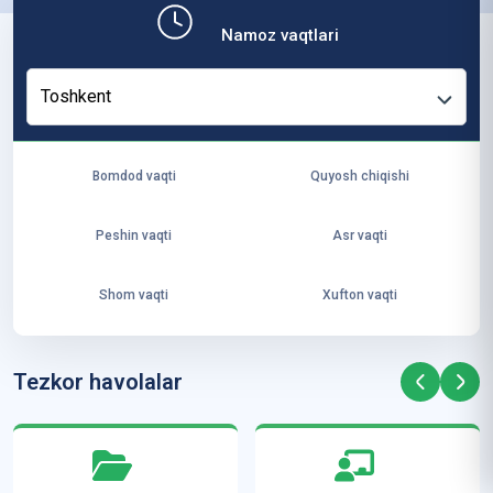
b,
Namoz vaqtlari
ya
ng
Toshkent
i
ha
yo
Bomdod vaqti
Quyosh chiqishi
t
va
Peshin vaqti
Asr vaqti
ke
laj
Shom vaqti
Xufton vaqti
ak
ya
ra
Tezkor havolalar
ta
mi
z”