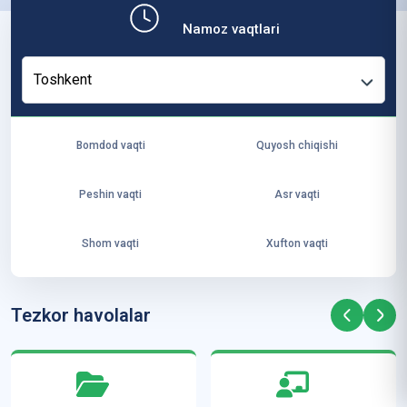
b,
Namoz vaqtlari
ya
ng
Toshkent
i
ha
yo
Bomdod vaqti
Quyosh chiqishi
t
va
Peshin vaqti
Asr vaqti
ke
laj
Shom vaqti
Xufton vaqti
ak
ya
ra
Tezkor havolalar
ta
mi
z”