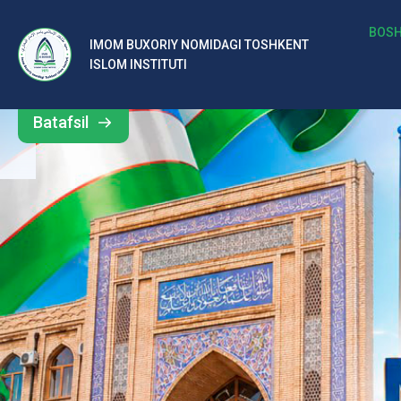
b
BOSH
IMOM BUXORIY NOMIDAGI TOSHKENT
Barcha
ISLOM INSTITUTI
al
yangiliklar
ar
Batafsil
o‘
rt
a
si
d