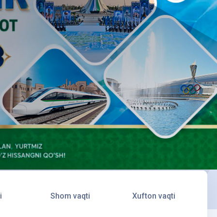
i
Shom vaqti
Xufton vaqti