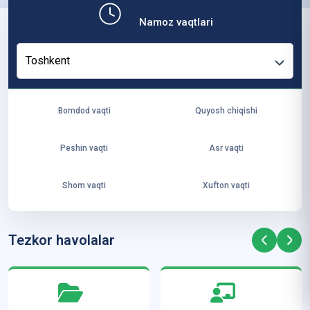
b,
Namoz vaqtlari
ya
ng
Toshkent
i
ha
yo
Bomdod vaqti
Quyosh chiqishi
t
va
Peshin vaqti
Asr vaqti
ke
laj
Shom vaqti
Xufton vaqti
ak
ya
ra
Tezkor havolalar
ta
mi
z”