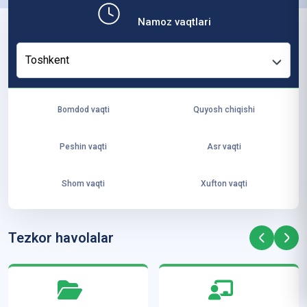
b,
Namoz vaqtlari
ya
ng
Toshkent
i
ha
yo
Bomdod vaqti
Quyosh chiqishi
t
va
Peshin vaqti
Asr vaqti
ke
laj
Shom vaqti
Xufton vaqti
ak
ya
ra
Tezkor havolalar
ta
mi
z”