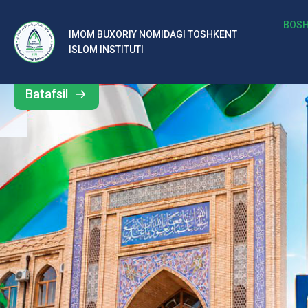
b
BOSH
IMOM BUXORIY NOMIDAGI TOSHKENT
Barcha
ISLOM INSTITUTI
al
yangiliklar
ar
Batafsil
o‘
rt
a
si
d