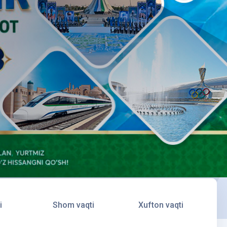
i
Shom vaqti
Xufton vaqti