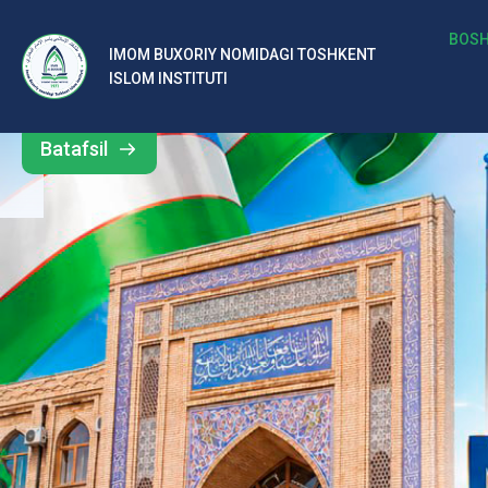
b
BOSH
IMOM BUXORIY NOMIDAGI TOSHKENT
Barcha
ISLOM INSTITUTI
al
yangiliklar
ar
Batafsil
o‘
rt
a
si
d