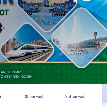
i
Shom vaqti
Xufton vaqti