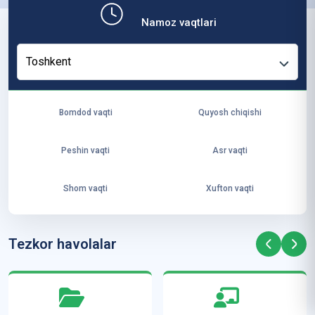
b,
Namoz vaqtlari
ya
ng
Toshkent
i
ha
yo
Bomdod vaqti
Quyosh chiqishi
t
va
Peshin vaqti
Asr vaqti
ke
laj
Shom vaqti
Xufton vaqti
ak
ya
ra
Tezkor havolalar
ta
mi
z”