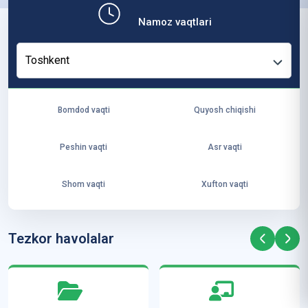
b,
Namoz vaqtlari
ya
ng
Toshkent
i
ha
yo
Bomdod vaqti
Quyosh chiqishi
t
va
Peshin vaqti
Asr vaqti
ke
laj
Shom vaqti
Xufton vaqti
ak
ya
ra
Tezkor havolalar
ta
mi
z”