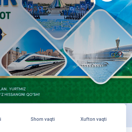
i
Shom vaqti
Xufton vaqti