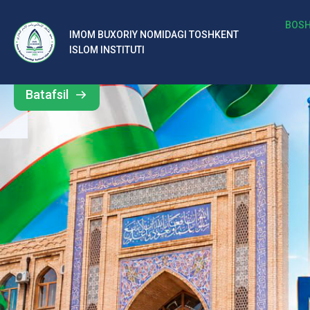
b
BOSH
IMOM BUXORIY NOMIDAGI TOSHKENT
Barcha
ISLOM INSTITUTI
al
yangiliklar
ar
Batafsil
o‘
rt
a
si
d